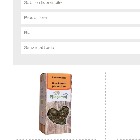
Subito disponibile
Produttore
Pflegerhof - Erbe bio
Bio
Si
Senza lattosio
Si