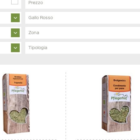
Prezzo
Gallo Rosso
da
€ 6,00
a
€ 7,00
Si
Zona
Salto-Scilar
Tipologia
Weißmehl