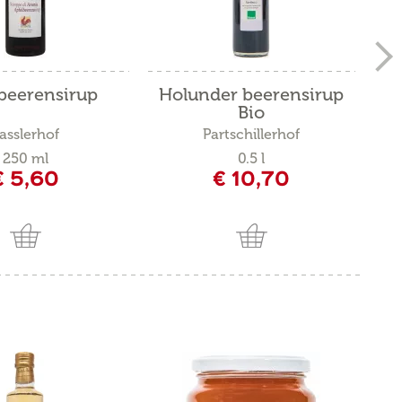
beerensirup
Holunder beerensirup
Bio
asslerhof
Partschillerhof
250 ml
0.5 l
€ 5,60
€ 10,70