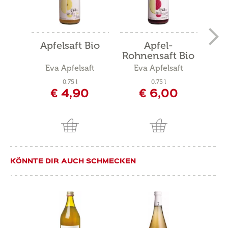
Apfelsaft Bio
Apfel-
Be
Rohnensaft Bio
Eva Apfelsaft
Eva Apfelsaft
0.75 l
0.75 l
€ 4,90
€ 6,00
KÖNNTE DIR AUCH SCHMECKEN